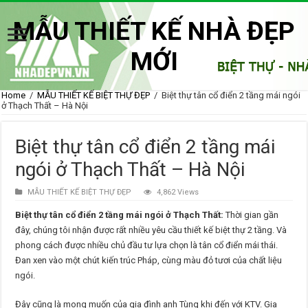
MẪU THIẾT KẾ NHÀ ĐẸP
MỚI
Home
/
MẪU THIẾT KẾ BIỆT THỰ ĐẸP
/
Biệt thự tân cổ điển 2 tầng mái ngói
ở Thạch Thất – Hà Nội
Biệt thự tân cổ điển 2 tầng mái
ngói ở Thạch Thất – Hà Nội
MẪU THIẾT KẾ BIỆT THỰ ĐẸP
4,862 Views
Biệt thự tân cổ điển 2 tầng mái ngói ở Thạch Thất:
Thời gian gần
đây, chúng tôi nhận được rất nhiều yêu cầu thiết kế biệt thự 2 tầng. Và
phong cách được nhiều chủ đầu tư lựa chọn là tân cổ điển mái thái.
Đan xen vào một chút kiến trúc Pháp, cùng màu đỏ tươi của chất liệu
ngói.
Đây cũng là mong muốn của gia đình anh Tùng khi đến với KTV. Gia