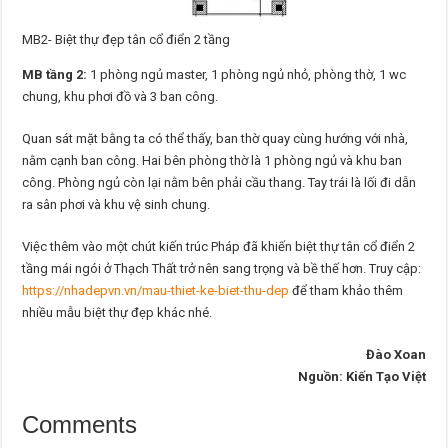
MB2- Biệt thự đẹp tân cổ điển 2 tầng
MB tầng 2:
1 phòng ngủ master, 1 phòng ngủ nhỏ, phòng thờ, 1 wc
chung, khu phơi đồ và 3 ban công.
Quan sát mặt bằng ta có thể thấy, ban thờ quay cùng hướng với nhà,
nằm cạnh ban công. Hai bên phòng thờ là 1 phòng ngủ và khu ban
công. Phòng ngủ còn lại nằm bên phải cầu thang. Tay trái là lối đi dẫn
ra sân phơi và khu vệ sinh chung.
Việc thêm vào một chút kiến trúc Pháp đã khiến biệt thự tân cổ điển 2
tầng mái ngói ở Thạch Thất trở nên sang trọng và bề thế hơn. Truy cập:
https://nhadepvn.vn/mau-thiet-ke-biet-thu-dep
để tham khảo thêm
nhiều mẫu biệt thự đẹp khác nhé.
Đào Xoan
Nguồn: Kiến Tạo Việt
Comments