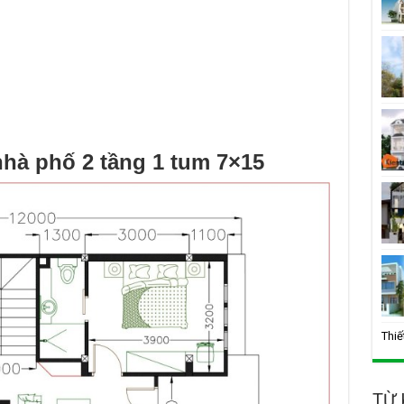
hà phố 2 tầng 1 tum 7×15
Thiế
TỪ