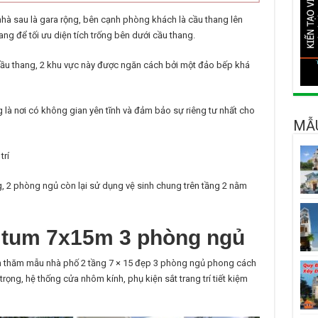
à sau là gara rộng, bên cạnh phòng khách là cầu thang lên
ang để tối ưu diện tích trống bên dưới cầu thang.
ầu thang, 2 khu vực này được ngăn cách bởi một đảo bếp khá
g là nơi có không gian yên tĩnh và đảm bảo sự riêng tư nhất cho
MẪU
trí
, 2 phòng ngủ còn lại sử dụng vệ sinh chung trên tầng 2 nằm
1 tum 7x15m 3 phòng ngủ
ến thăm mẫu nhà phố 2 tầng 7 × 15 đẹp 3 phòng ngủ phong cách
ọng, hệ thống cửa nhôm kính, phụ kiện sắt trang trí tiết kiệm