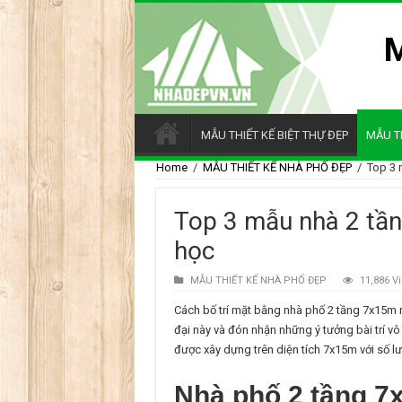
MẪU THIẾT KẾ BIỆT THỰ ĐẸP
MẪU T
Home
/
MẪU THIẾT KẾ NHÀ PHỐ ĐẸP
/
Top 3 
Top 3 mẫu nhà 2 tầ
học
MẪU THIẾT KẾ NHÀ PHỐ ĐẸP
11,886 V
Cách bố trí mặt bằng nhà phố 2 tầng 7x15m 
đại này và đón nhận những ý tưởng bài trí v
được xây dựng trên diện tích 7x15m với số 
Nhà phố 2 tầng 7