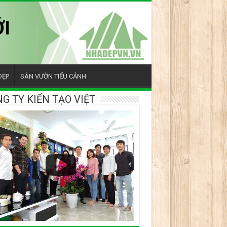
I
ĐẸP
SÂN VƯỜN TIỂU CẢNH
G TY KIẾN TẠO VIỆT