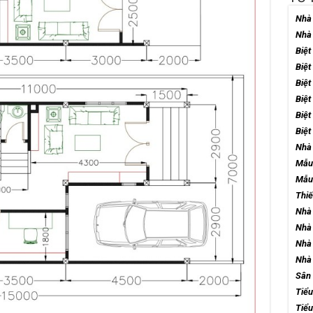
Nhà 
Nhà 
Biệt
Biệt
Biệt
Biệt
Biệt
Biệt
Nhà 
Mẫu
Mẫu 
Thiế
Nhà 
Nhà 
Nhà 
Nhà 
Sân 
Tiểu
Tiểu