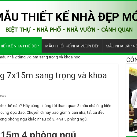
MẪU THIẾT KẾ NHÀ ĐẸP MỚ
HIẾT KẾ NHÀ PHỐ ĐẸP
MẪU THIẾT KẾ NHÀ VƯỜN ĐẸP
MẪU NHÀ CẤP 4 
mẫu nhà 2 tầng 7x15m sang trọng và khoa học
CÔN
ng 7x15m sang trọng và khoa
iews
như thế nào? Hãy cùng chúng tôi tham quan 3 mẫu nhà ống hiện
ô cùng độc đáo. Chuyến đi này bao gồm 3 căn nhà, tất cả đều
lượng phòng ngủ khác nhau có 3, 4 và 5 phòng ngủ.
x15m 4 phòng ngủ