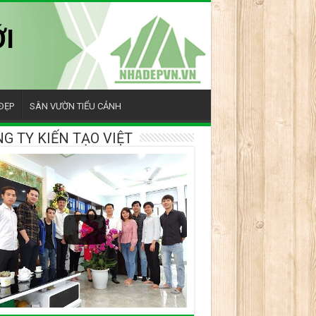
I
ĐẸP
SÂN VƯỜN TIỂU CẢNH
G TY KIẾN TẠO VIỆT