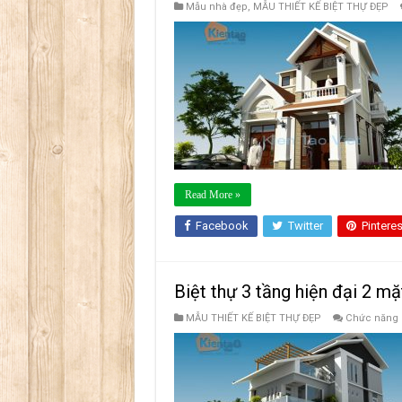
Mẫu nhà đẹp
,
MẪU THIẾT KẾ BIỆT THỰ ĐẸP
Read More »
Facebook
Twitter
Pinteres
Biệt thự 3 tầng hiện đại 2 m
MẪU THIẾT KẾ BIỆT THỰ ĐẸP
Chức năng b