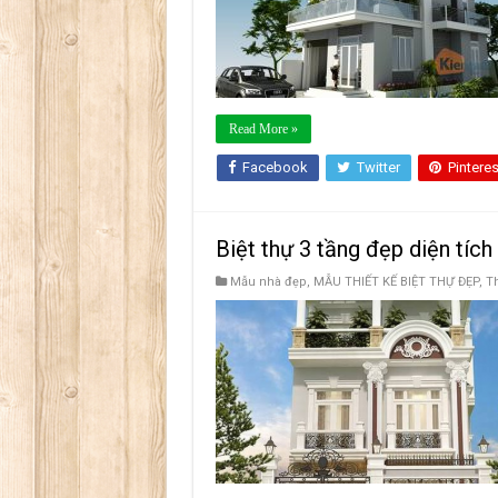
Read More »
Facebook
Twitter
Pinteres
Biệt thự 3 tầng đẹp diện tíc
Mẫu nhà đẹp
,
MẪU THIẾT KẾ BIỆT THỰ ĐẸP
,
Th