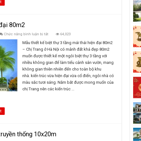
t
 đại 80m2
ở
Chức năng bình luận bị tắt
64,023
Biệt
thự
Mẫu thiết kế biệt thự 3 tầng mái thái hiện đại 80m2
3
– Chị Trang ở Hà Nội có mảnh đất khá đẹp 80m2
tầng
mái
muốn được thiết kế một ngôi biệt thự 3 tầng với
thái
nhiều không gian để làm tiểu cảnh sân vườn, mang
hiện
đại
không gian thiên nhiên đến cho toàn bộ khu
80m2
nhà. kiến trúc vừa hiện đại vừa cổ điển, ngôi nhà có
màu sắc tươi sáng. Nắm bắt được mong muốn của
chị Trang nên các kiến trúc ...
t
 truyền thống 10x20m