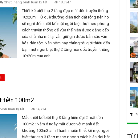
ở
Chức năng bình luận bị tắt
183,947
Biệt
thự
Thiết kế biệt thự 2 tầng đẹp mái dốc truyền thống
2
10x20m – Ở quê thường diện tích đất rộng nên họ
tầng
đẹp
sẽ nghĩ đến thiết kế một ngôi biệt thự theo phong
mái
cách truyền thống để vừa thể hiện được đẳng cấp
dốc
truyền
của chủ nhà mà lại vẫn giữ gìn được bản sắc văn
thống
10x20m
hóa dân tộc. Nên hôm nay chúng tôi giới thiệu đến
bạn một ngôi biệt thự 2 tầng mái dốc truyền thống
10x20m của anh ...
t
ặt tiền 100m2
ở
ình luận bị tắt
14,714
Biệt
Thiế
thự
Mẫu thiết kế biệt thự 3 tầng hiện đại 2 mặt tiền
3
100m2 : Nằm ở ngày mặt được với mảnh đất
tầng
hiện
khoảng 100m2 anh Thành muốn thiết kế một ngôi
đại
TỪ
biệt thự cao 3 tầng mang phong cách hiện đại bắt
2