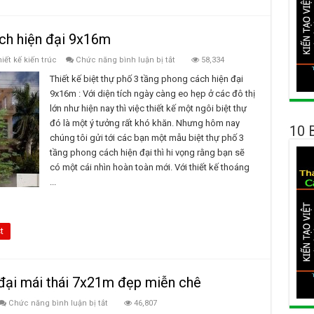
ách hiện đại 9x16m
ở
iết kế kiến trúc
Chức năng bình luận bị tắt
58,334
Biệt
thự
Thiết kế biệt thự phố 3 tầng phong cách hiện đại
phố
9x16m : Với diện tích ngày càng eo hẹp ở các đô thị
3
tầng
lớn như hiện nay thì việc thiết kế một ngôi biệt thự
phong
đó là một ý tưởng rất khó khăn. Nhưng hôm nay
cách
10 
hiện
chúng tôi gửi tới các bạn một mẫu biệt thự phố 3
đại
9x16m
tầng phong cách hiện đại thì hi vọng rằng bạn sẽ
có một cái nhìn hoàn toàn mới. Với thiết kế thoáng
...
t
n đại mái thái 7x21m đẹp miễn chê
ở
Chức năng bình luận bị tắt
46,807
Thiết