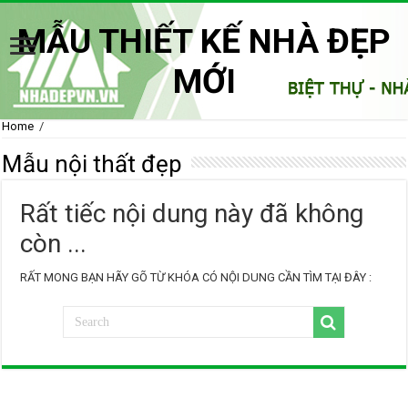
MẪU THIẾT KẾ NHÀ ĐẸP
MỚI
Home
/
Mẫu nội thất đẹp
Rất tiếc nội dung này đã không
còn ...
RẤT MONG BẠN HÃY GÕ TỪ KHÓA CÓ NỘI DUNG CẦN TÌM TẠI ĐÂY :