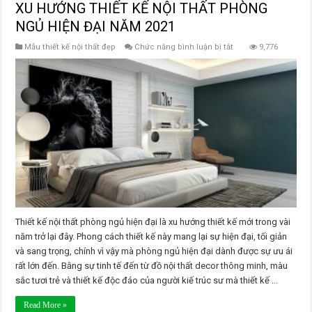
XU HƯỚNG THIẾT KẾ NỘI THẤT PHÒNG
NGỦ HIỆN ĐẠI NĂM 2021
ở
Mẫu thiết kế nội thất đẹp
Chức năng bình luận bị tắt
9,776
XU
HƯỚNG
THIẾT
KẾ
NỘI
THẤT
PHÒNG
NGỦ
HIỆN
ĐẠI
NĂM
2021
Thiết kế nội thất phòng ngủ hiện đại là xu hướng thiết kế mới trong vài
năm trở lại đây. Phong cách thiết kế này mang lại sự hiện đại, tối giản
và sang trọng, chính vì vậy mà phòng ngủ hiện đại dành được sự ưu ái
rất lớn đến. Bằng sự tinh tế đến từ đồ nội thất decor thông minh, màu
sắc tươi trẻ và thiết kế độc đáo của người kiế trúc sư mà thiết kế ...
Read More »