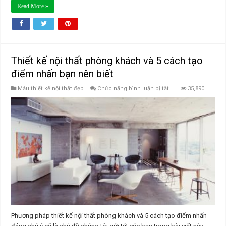
Read More »
Thiết kế nội thất phòng khách và 5 cách tạo
điểm nhấn bạn nên biết
ở
Mẫu thiết kế nội thất đẹp
Chức năng bình luận bị tắt
35,890
Thiết
kế
nội
thất
phòng
khách
và
5
cách
tạo
điểm
nhấn
bạn
nên
biết
Phương pháp thiết kế nội thất phòng khách và 5 cách tạo điểm nhấn