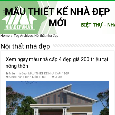
MẪU THIẾT KẾ NHÀ ĐẸP
MỚI
Home
/
Tag Archives: Nội thất nhà đẹp
Nội thất nhà đẹp
Xem ngay mẫu nhà cấp 4 đẹp giá 200 triệu tại
nông thôn
Mẫu nhà đẹp
,
MẪU THIẾT KẾ NHÀ CẤP 4 ĐẸP
ở
Chức năng bình luận bị tắt
3,988
Xem
ngay
mẫu
nhà
cấp
4
đẹp
giá
200
triệu
tại