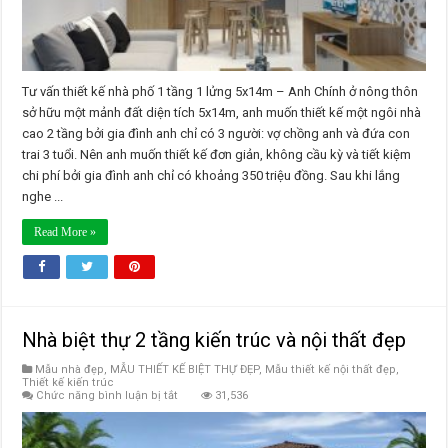
Tư vấn thiết kế nhà phố 1 tầng 1 lửng 5x14m – Anh Chính ở nông thôn
sở hữu một mảnh đất diện tích 5x14m, anh muốn thiết kế một ngôi nhà
cao 2 tầng bởi gia đình anh chỉ có 3 người: vợ chồng anh và đứa con
trai 3 tuổi. Nên anh muốn thiết kế đơn giản, không cầu kỳ và tiết kiệm
chi phí bởi gia đình anh chỉ có khoảng 350 triệu đồng. Sau khi lắng
nghe ...
Read More »
Nhà biệt thự 2 tầng kiến trúc và nội thất đẹp
Mẫu nhà đẹp
,
MẪU THIẾT KẾ BIỆT THỰ ĐẸP
,
Mẫu thiết kế nội thất đẹp
,
Thiết kế kiến trúc
ở
Chức năng bình luận bị tắt
31,536
Nhà
biệt
thự
2