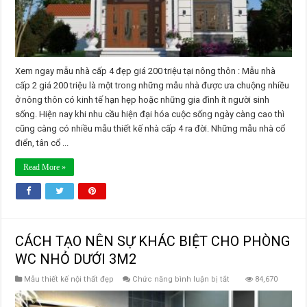
nông
thôn
Xem ngay mẫu nhà cấp 4 đẹp giá 200 triệu tại nông thôn : Mẫu nhà
cấp 2 giá 200 triệu là một trong những mẫu nhà được ưa chuộng nhiều
ở nông thôn có kinh tế hạn hẹp hoặc những gia đình ít người sinh
sống. Hiện nay khi nhu cầu hiện đại hóa cuộc sống ngày càng cao thì
cũng càng có nhiều mẫu thiết kế nhà cấp 4 ra đời. Những mẫu nhà cổ
điển, tân cổ ...
Read More »
CÁCH TẠO NÊN SỰ KHÁC BIỆT CHO PHÒNG
WC NHỎ DƯỚI 3M2
ở
Mẫu thiết kế nội thất đẹp
Chức năng bình luận bị tắt
84,670
CÁCH
TẠO
NÊN