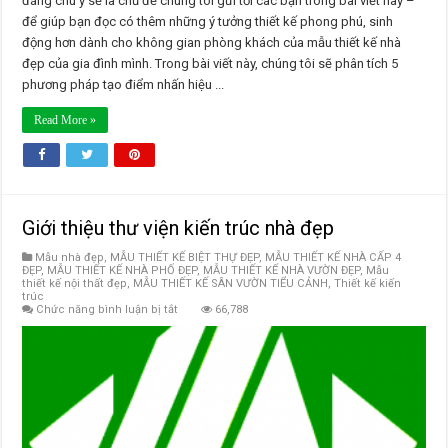
đáng chú ý sẽ là chủ đề chúng tôi gửi tới các bạn trong bài viết này –
để giúp bạn đọc có thêm những ý tưởng thiết kế phong phú, sinh
động hơn dành cho không gian phòng khách của mẫu thiết kế nhà
đẹp của gia đình mình. Trong bài viết này, chúng tôi sẽ phân tích 5
phương pháp tạo điểm nhấn hiệu ...
Read More »
Giới thiệu thư viện kiến trúc nhà đẹp
Mẫu nhà đẹp
,
MẪU THIẾT KẾ BIỆT THỰ ĐẸP
,
MẪU THIẾT KẾ NHÀ CẤP 4
ĐẸP
,
MẪU THIẾT KẾ NHÀ PHỐ ĐẸP
,
MẪU THIẾT KẾ NHÀ VƯỜN ĐẸP
,
Mẫu
thiết kế nội thất đẹp
,
MẪU THIẾT KẾ SÂN VƯỜN TIỂU CẢNH
,
Thiết kế kiến
trúc
ở
Chức năng bình luận bị tắt
66,788
Giới
thiệu
thư
viện
kiến
trúc
nhà
đẹp