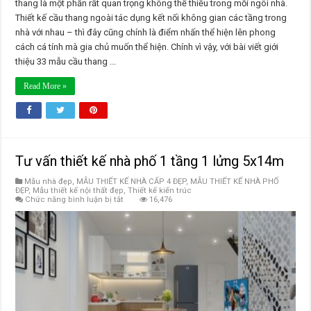
thang là một phần rất quan trọng không thể thiếu trong mỗi ngôi nhà.
Thiết kế cầu thang ngoài tác dụng kết nối không gian các tầng trong
nhà với nhau – thì đây cũng chính là điểm nhấn thể hiện lên phong
cách cá tính mà gia chủ muốn thể hiện. Chính vì vậy, với bài viết giới
thiệu 33 mẫu cầu thang ...
Read More »
Tư vấn thiết kế nhà phố 1 tầng 1 lửng 5x14m
Mẫu nhà đẹp
,
MẪU THIẾT KẾ NHÀ CẤP 4 ĐẸP
,
MẪU THIẾT KẾ NHÀ PHỐ
ĐẸP
,
Mẫu thiết kế nội thất đẹp
,
Thiết kế kiến trúc
ở
Chức năng bình luận bị tắt
16,476
Tư
vấn
thiết
kế
nhà
phố
1
tầng
1
lửng
5x14m