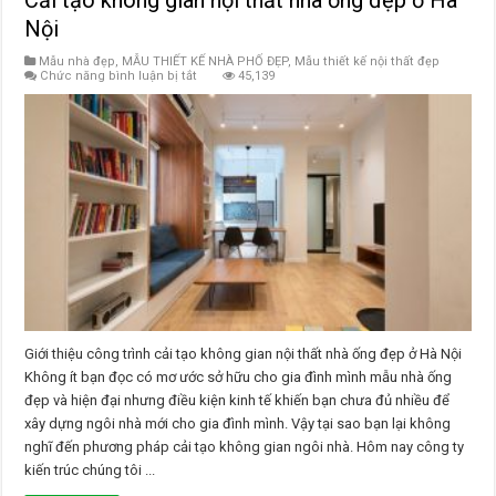
Nội
Mẫu nhà đẹp
,
MẪU THIẾT KẾ NHÀ PHỐ ĐẸP
,
Mẫu thiết kế nội thất đẹp
ở
Chức năng bình luận bị tắt
45,139
Cải
tạo
không
gian
nội
thất
nhà
ống
đẹp
ở
Hà
Nội
Giới thiệu công trình cải tạo không gian nội thất nhà ống đẹp ở Hà Nội
Không ít bạn đọc có mơ ước sở hữu cho gia đình mình mẫu nhà ống
đẹp và hiện đại nhưng điều kiện kinh tế khiến bạn chưa đủ nhiều để
xây dựng ngôi nhà mới cho gia đình mình. Vậy tại sao bạn lại không
nghĩ đến phương pháp cải tạo không gian ngôi nhà. Hôm nay công ty
kiến trúc chúng tôi ...