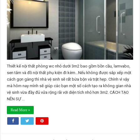
SỰ
KHÁC
BIỆT
CHO
PHÒNG
WC
NHỎ
DƯỚI
3M2
Thiết kế nội thất phòng wc nhỏ dưới 3m2 bao gồm bồn cầu, lamvabo,
sen tắm và đồ nội thất phụ kiện đi kèm…Nếu không được sắp xếp một
cách gọn gàng thì nhà vệ sinh sẽ rất bừa bộn và trật hẹp. Chính vì vậy
mà hôm nay mình sẽ giúp các bạn một số cách tạo ra không gian nhà
vệ sinh vừa đầy đủ vửa rộng rãi với diện tích nhỏ hơn 3m2. CÁCH TẠO
NÊN SỰ ...
Read More »