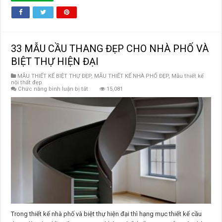
33 MẪU CẦU THANG ĐẸP CHO NHÀ PHỐ VÀ
BIỆT THỰ HIỆN ĐẠI
MẪU THIẾT KẾ BIỆT THỰ ĐẸP
,
MẪU THIẾT KẾ NHÀ PHỐ ĐẸP
,
Mẫu thiết kế
nội thất đẹp
ở
Chức năng bình luận bị tắt
15,081
33
MẪU
CẦU
THANG
ĐẸP
CHO
NHÀ
PHỐ
VÀ
BIỆT
THỰ
HIỆN
ĐẠI
Trong thiết kế nhà phố và biệt thự hiện đại thì hạng mục thiết kế cầu