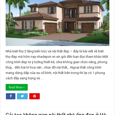
tầng
kiến
trúc
và
nội
thất
đẹp
Nhà biệt thự 2 tầng kiến trúc và nội thất đẹp – đây là bài viết về biệt
thự đẹp mà hôm nay nhadepvn.vn xin gửi đến bạn đọc tham khảo.Một
công trình đẹp từ ý tưởng thiết kê, chia không gian chức năng, phong
thủy… đến bài trí hoa văn , chọn đồ nội thất,…Ngoại thất công trình
mang dáng dấp của sự cổ kính, nội thất bên trong thì lại có 1 phong
cách đầy sang trọng và ...
Read More »
Cải tạo không gian nội thất nhà ống đẹp ở Hà