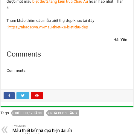
được một mẫu
biệt thự 2 tầng kiến trúc Châu Âu
hoàn hảo nhất. Thân
ái.
Tham khảo thêm các mẫu biệt thự đẹp khác tại đây
:
https://nhadepvn.vn/mau-thiet-ke-biet-thu-dep
Hải Yến
Comments
Comments
Tags
BIỆT THỰ 2 TẦNG
NHÀ ĐẸP 2 TẦNG
Previous
Mẫu thiết kế nhà đẹp hiện đại ấn