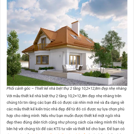
Phối cảnh góc – Thiết kế nhà biệt thự 2 tầng 10,2×12,8m đẹp nhẹ nhàng
Với mẫu thiết kế nhà biệt thự 2 tầng 10,2×12,8m đẹp nhẹ nhàng trên
chúng tôi tin rằng các bạn đã có được cái nhìn mới mẻ và đa dạng về
các mẫu thiết kế kiến trúc nhà đẹp để từ đó có được sự lựa chọn phù
hợp cho riêng mình. Nếu như bạn muốn được thiết kế một ngôi nhà
đẹp theo đúng diện tích cũng như phong cách của riêng mình thì hãy
liên hệ với chúng tôi để các KTS tư vấn và thiết kế cho bạn. Để bạn có