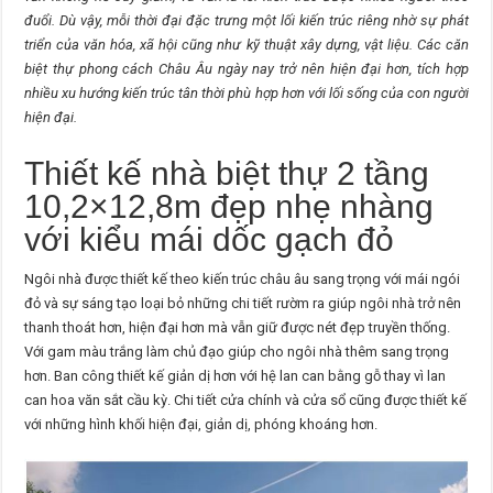
đuổi. Dù vậy, mỗi thời đại đặc trưng một lối kiến trúc riêng nhờ sự phát
triển của văn hóa, xã hội cũng như kỹ thuật xây dựng, vật liệu. Các căn
biệt thự phong cách Châu Âu ngày nay trở nên hiện đại hơn, tích hợp
nhiều xu hướng kiến trúc tân thời phù hợp hơn với lối sống của con người
hiện đại.
Thiết kế nhà biệt thự 2 tầng
10,2×12,8m đẹp nhẹ nhàng
với kiểu mái dốc gạch đỏ
Ngôi nhà được thiết kế theo kiến trúc châu âu sang trọng với mái ngói
đỏ và sự sáng tạo loại bỏ những chi tiết rườm ra giúp ngôi nhà trở nên
thanh thoát hơn, hiện đại hơn mà vẫn giữ được nét đẹp truyền thống.
Với gam màu trắng làm chủ đạo giúp cho ngôi nhà thêm sang trọng
hơn. Ban công thiết kế giản dị hơn với hệ lan can bằng gỗ thay vì lan
can hoa văn sắt cầu kỳ. Chi tiết cửa chính và cửa sổ cũng được thiết kế
với những hình khối hiện đại, giản dị, phóng khoáng hơn.