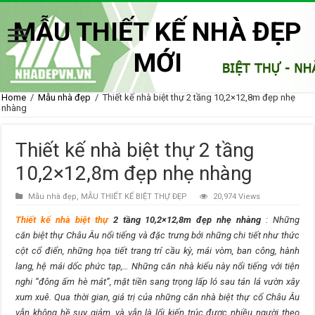
MẪU THIẾT KẾ NHÀ ĐẸP
MỚI
Home
/
Mẫu nhà đẹp
/
Thiết kế nhà biệt thự 2 tầng 10,2×12,8m đẹp nhẹ
nhàng
Thiết kế nhà biệt thự 2 tầng
10,2×12,8m đẹp nhẹ nhàng
Mẫu nhà đẹp
,
MẪU THIẾT KẾ BIỆT THỰ ĐẸP
20,974 Views
Thiết kế nhà biệt thự
2 tầng 10,2×12,8m đẹp nhẹ nhàng
: Những
căn biệt thự Châu Âu nổi tiếng và đặc trưng bởi những chi tiết như thức
cột cổ điển, những họa tiết trang trí cầu kỳ, mái vòm, ban công, hành
lang, hệ mái dốc phức tạp,… Những căn nhà kiểu này nổi tiếng với tiện
nghi
đông ấm hè mát
, mặt tiền sang trọng lấp ló sau tán lá vườn xây
xum xuê. Qua thời gian, giá trị của những căn nhà biệt thự cổ Châu Âu
vẫn không hề suy giảm, và vẫn là lối kiến trúc được nhiều người theo