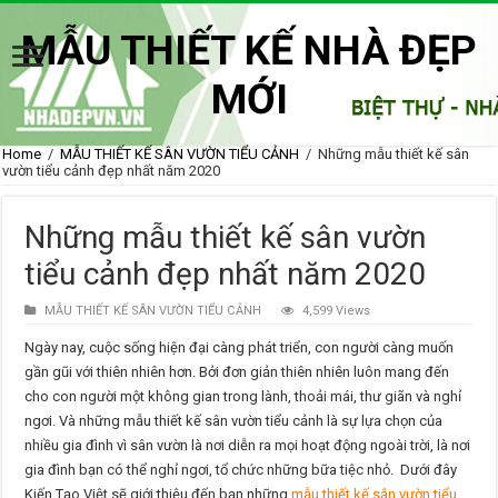
MẪU THIẾT KẾ NHÀ ĐẸP
MỚI
Home
/
MẪU THIẾT KẾ SÂN VƯỜN TIỂU CẢNH
/
Những mẫu thiết kế sân
vườn tiểu cảnh đẹp nhất năm 2020
Những mẫu thiết kế sân vườn
tiểu cảnh đẹp nhất năm 2020
MẪU THIẾT KẾ SÂN VƯỜN TIỂU CẢNH
4,599 Views
Ngày nay, cuộc sống hiện đại càng phát triển, con người càng muốn
gần gũi với thiên nhiên hơn. Bởi đơn giản thiên nhiên luôn mang đến
cho con người một không gian trong lành, thoải mái, thư giãn và nghỉ
ngơi. Và những mẫu thiết kế sân vườn tiểu cảnh là sự lựa chọn của
nhiều gia đình vì sân vườn là nơi diễn ra mọi hoạt động ngoài trời, là nơi
gia đình bạn có thể nghỉ ngơi, tổ chức những bữa tiệc nhỏ. Dưới đây
Kiến Tạo Việt sẽ giới thiệu đến bạn những
mẫu thiết kế sân vườn tiểu