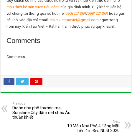
Quý khách có nhu cầu được hỗ trợ tư vấn và thuê kiến trúc dành cho
mẫu thiết kế sân vườn tiểu cảnh
của gia đình mình. Quý khách liên hệ
với chúng tôi thông qua số hotline:
0903221369
/
0981221369
hoặc gửi
câu hỏi vào địa chỉ email:
cskh.kientaoviet@gmail.com
ngay trong
hôm nay. Kiến Tạo Việt – Rất hân hạnh được phục vụ quý khách!!!
Comments
Comments
Previous
Dự án nhà phố thương mại
Sunshine City đậm nét châu Âu
thuần khiết
Next
10 Mẫu Nhà Phố 4 Tầng Mặt
Tiền 4m Đẹp Nhất 2020