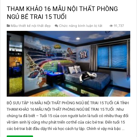
THAM KHẢO 16 MẪU NỘI THẤT PHÒNG
NGỦ BÉ TRAI 15 TUỔI
ở
Mẫu thiết kế nội thất đẹp
Chức năng bình luận bị tắt
91,737
THAM
KHẢO
16
MẪU
NỘI
THẤT
PHÒNG
NGỦ
BÉ
TRAI
15
TUỔI
BỘ SƯU TẬP 16 MẪU NỘI THẤT PHÒNG NGỦ BÉ TRAI 15 TUỔI CÁ TÍNH
THAM KHẢO 16 MẪU NỘI THẤT PHÒNG NGỦ BÉ TRAI 15 TUỔI : Như
chúng ta đã biết – Tuổi 15 của con người luôn là tuổi có nhiều thay đổi
về tâm sinh lý cũng như phát triển cơ thể của các bé trai. Đến tuổi 15
các bé trai bắt đầu dậy thì và học cách tự lập. Chính vì vậy mà bậc ...