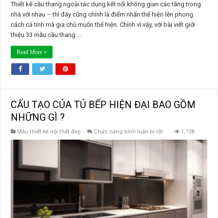
Thiết kế cầu thang ngoài tác dụng kết nối không gian các tầng trong
nhà với nhau – thì đây cũng chính là điểm nhấn thể hiện lên phong
cách cá tính mà gia chủ muốn thể hiện. Chính vì vậy, với bài viết giới
thiệu 33 mẫu cầu thang ...
Read More »
CẤU TẠO CỦA TỦ BẾP HIỆN ĐẠI BAO GỒM
NHỮNG GÌ ?
ở
Mẫu thiết kế nội thất đẹp
Chức năng bình luận bị tắt
1,728
CẤU
TẠO
CỦA
TỦ
BẾP
HIỆN
ĐẠI
BAO
GỒM
NHỮNG
GÌ
?