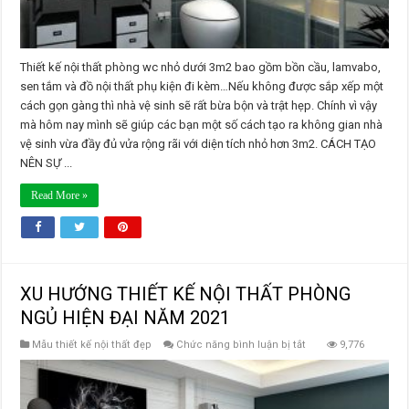
Thiết kế nội thất phòng wc nhỏ dưới 3m2 bao gồm bồn cầu, lamvabo,
sen tắm và đồ nội thất phụ kiện đi kèm…Nếu không được sắp xếp một
cách gọn gàng thì nhà vệ sinh sẽ rất bừa bộn và trật hẹp. Chính vì vậy
mà hôm nay mình sẽ giúp các bạn một số cách tạo ra không gian nhà
vệ sinh vừa đầy đủ vửa rộng rãi với diện tích nhỏ hơn 3m2. CÁCH TẠO
NÊN SỰ ...
Read More »
XU HƯỚNG THIẾT KẾ NỘI THẤT PHÒNG
NGỦ HIỆN ĐẠI NĂM 2021
ở
Mẫu thiết kế nội thất đẹp
Chức năng bình luận bị tắt
9,776
XU
HƯỚNG
THIẾT
KẾ
NỘI