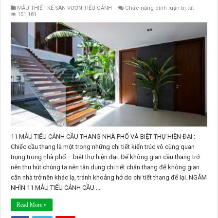
ở
MẪU THIẾT KẾ SÂN VƯỜN TIỂU CẢNH
Chức năng bình luận bị tắt
11
151,181
MẪU
TIỂU
CẢNH
CẦU
THANG
NHÀ
PHỐ
VÀ
BIỆT
THỰ
HIỆN
ĐẠI
11 MẪU TIỂU CẢNH CẦU THANG NHÀ PHỐ VÀ BIỆT THỰ HIỆN ĐẠI :
Chiếc cầu thang là một trong những chi tiết kiến trúc vô cùng quan
trọng trong nhà phố – biệt thự hiện đại. Để không gian cầu thang trở
nên thu hút chúng ta nên tân dụng chi tiết chân thang để không gian
căn nhà trở nên khác lạ, tránh khoảng hở do chi tiết thang để lại. NGẮM
NHÌN 11 MẪU TIỂU CẢNH CẦU ...
Read More »