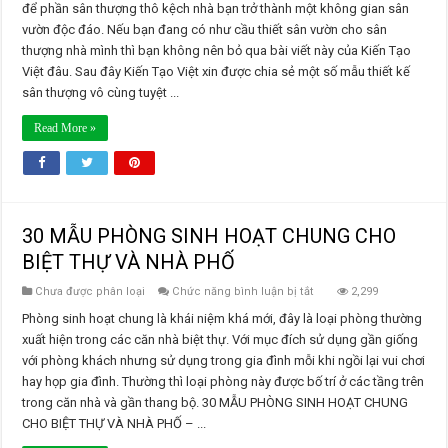
để phần sân thượng thô kệch nhà bạn trở thành một không gian sân
vườn độc đáo. Nếu bạn đang có như cầu thiết sân vườn cho sân
thượng nhà mình thì bạn không nên bỏ qua bài viết này của Kiến Tạo
Việt đâu. Sau đây Kiến Tạo Việt xin được chia sẻ một số mẫu thiết kế
sân thượng vô cùng tuyệt ...
Read More »
30 MẪU PHÒNG SINH HOẠT CHUNG CHO
BIỆT THỰ VÀ NHÀ PHỐ
ở
Chưa được phân loại
Chức năng bình luận bị tắt
2,299
30
MẪU
Phòng sinh hoạt chung là khái niệm khá mới, đây là loại phòng thường
PHÒNG
xuất hiện trong các căn nhà biệt thự. Với mục đích sử dụng gần giống
SINH
HOẠT
với phòng khách nhưng sử dụng trong gia đình mỗi khi ngồi lại vui chơi
CHUNG
hay họp gia đình. Thường thì loại phòng này được bố trí ở các tầng trên
CHO
BIỆT
trong căn nhà và gần thang bộ. 30 MẪU PHÒNG SINH HOẠT CHUNG
THỰ
VÀ
CHO BIỆT THỰ VÀ NHÀ PHỐ – ...
NHÀ
PHỐ