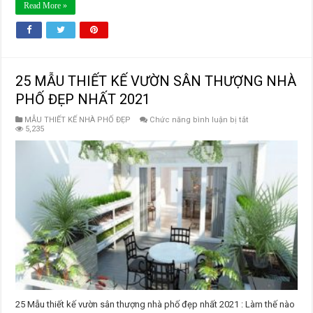
Read More »
25 MẪU THIẾT KẾ VƯỜN SÂN THƯỢNG NHÀ
PHỐ ĐẸP NHẤT 2021
ở
MẪU THIẾT KẾ NHÀ PHỐ ĐẸP
Chức năng bình luận bị tắt
25
5,235
MẪU
THIẾT
KẾ
VƯỜN
SÂN
THƯỢNG
NHÀ
PHỐ
ĐẸP
NHẤT
2021
25 Mẫu thiết kế vườn sân thượng nhà phố đẹp nhất 2021 : Làm thế nào