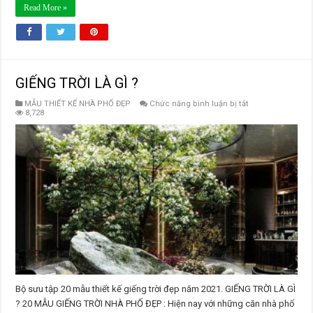
Read More »
GIẾNG TRỜI LÀ GÌ ?
ở
MẪU THIẾT KẾ NHÀ PHỐ ĐẸP
Chức năng bình luận bị tắt
GIẾNG
8,728
TRỜI
LÀ
GÌ
?
Bộ sưu tập 20 mẫu thiết kế giếng trời đẹp năm 2021. GIẾNG TRỜI LÀ GÌ
? 20 MẪU GIẾNG TRỜI NHÀ PHỐ ĐẸP : Hiện nay với những căn nhà phố