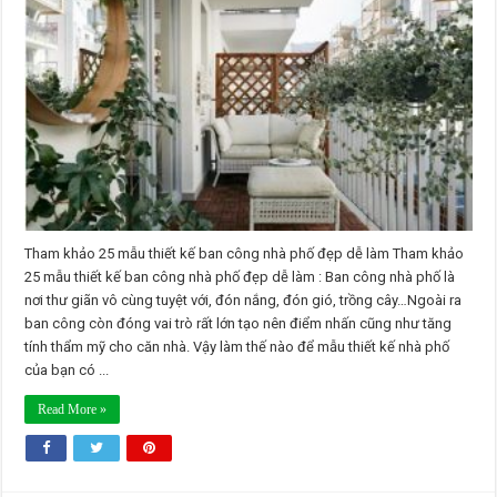
khảo
25
mẫu
thiết
kế
ban
công
nhà
phố
đẹp
dễ
làm
Tham khảo 25 mẫu thiết kế ban công nhà phố đẹp dễ làm Tham khảo
25 mẫu thiết kế ban công nhà phố đẹp dễ làm : Ban công nhà phố là
nơi thư giãn vô cùng tuyệt với, đón nắng, đón gió, trồng cây…Ngoài ra
ban công còn đóng vai trò rất lớn tạo nên điểm nhấn cũng như tăng
tính thẩm mỹ cho căn nhà. Vậy làm thế nào để mẫu thiết kế nhà phố
của bạn có ...
Read More »