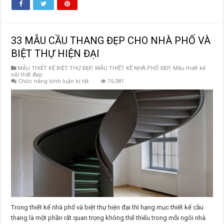
33 MẪU CẦU THANG ĐẸP CHO NHÀ PHỐ VÀ
BIỆT THỰ HIỆN ĐẠI
MẪU THIẾT KẾ BIỆT THỰ ĐẸP
,
MẪU THIẾT KẾ NHÀ PHỐ ĐẸP
,
Mẫu thiết kế
nội thất đẹp
ở
Chức năng bình luận bị tắt
15,081
33
MẪU
CẦU
THANG
ĐẸP
CHO
NHÀ
PHỐ
VÀ
BIỆT
THỰ
HIỆN
ĐẠI
Trong thiết kế nhà phố và biệt thự hiện đại thì hạng mục thiết kế cầu
thang là một phần rất quan trọng không thể thiếu trong mỗi ngôi nhà.