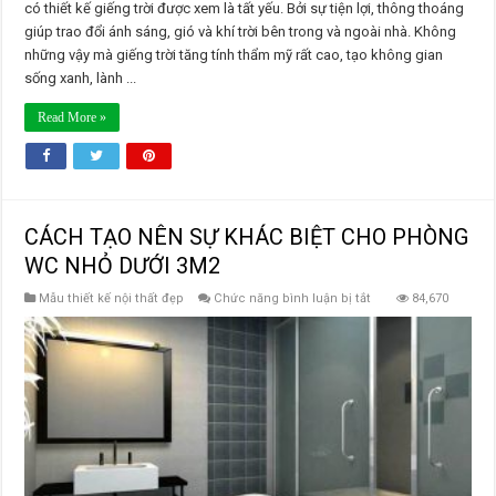
có thiết kế giếng trời được xem là tất yếu. Bởi sự tiện lợi, thông thoáng
giúp trao đổi ánh sáng, gió và khí trời bên trong và ngoài nhà. Không
những vậy mà giếng trời tăng tính thẩm mỹ rất cao, tạo không gian
sống xanh, lành ...
Read More »
CÁCH TẠO NÊN SỰ KHÁC BIỆT CHO PHÒNG
WC NHỎ DƯỚI 3M2
ở
Mẫu thiết kế nội thất đẹp
Chức năng bình luận bị tắt
84,670
CÁCH
TẠO
NÊN
SỰ
KHÁC
BIỆT
CHO
PHÒNG
WC
NHỎ
DƯỚI
3M2