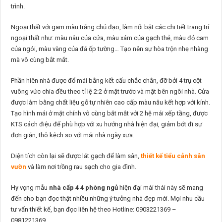
trình.
Ngoại thất với gam màu trắng chủ đạo, làm nổi bật các chi tiết trang trí
ngoại thất như: màu nâu của cửa, màu xám của gạch thẻ, màu đỏ cam
của ngói, màu vàng của đá ốp tường… Tạo nên sự hòa trộn nhẹ nhàng
mà vô cùng bắt mắt.
Phần hiên nhà được đổ mái bằng kết cấu chắc chắn, đỡ bởi 4 trụ cột
vuông vức chia đều theo tỉ lệ 2:2 ở mặt trước và mặt bên ngôi nhà. Cửa
được làm bằng chất liệu gỗ tự nhiên cao cấp màu nâu kết hợp với kính.
Tạo hình mái ở mặt chính vô cùng bắt mắt với 2 hệ mái xếp tầng, được
KTS cách điệu để phù hợp với xu hướng nhà hiện đại, giảm bớt đi sự
đơn giản, thô kệch so với mái nhà ngày xưa.
Diện tích còn lại sẽ được lát gạch để làm sân,
thiết kế tiểu cảnh sân
vườn
và làm nơi trồng rau sạch cho gia đình.
Hy vọng mẫu
nhà cấp 4 4 phòng ngủ
hiện đại mái thái này sẽ mang
đến cho bạn đọc thật nhiều những ý tưởng nhà đẹp mới. Mọi nhu cầu
tư vấn thiết kế, bạn đọc liên hệ theo Hotline: 0903221369 –
0981221369.