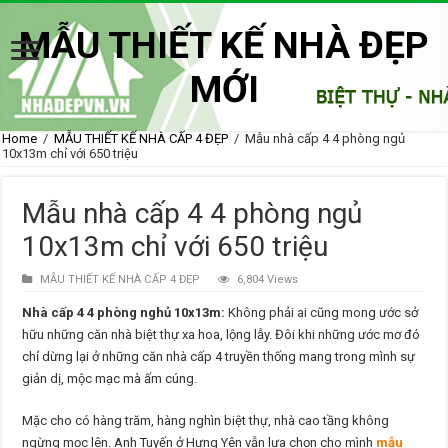
MẪU THIẾT KẾ NHÀ ĐẸP
MỚI
Home
/
MẪU THIẾT KẾ NHÀ CẤP 4 ĐẸP
/
Mẫu nhà cấp 4 4 phòng ngủ
10x13m chỉ với 650 triệu
Mẫu nhà cấp 4 4 phòng ngủ
10x13m chỉ với 650 triệu
MẪU THIẾT KẾ NHÀ CẤP 4 ĐẸP
6,804 Views
Nhà cấp 4 4 phòng nghủ 10x13m:
Không phải ai cũng mong ước sở
hữu những căn nhà biệt thự xa hoa, lộng lẫy. Đôi khi những ước mơ đó
chỉ dừng lại ở những căn nhà cấp 4 truyền thống mang trong mình sự
giản dị, mộc mạc mà ấm cúng.
Mặc cho có hàng trăm, hàng nghìn biệt thự, nhà cao tầng không
ngừng mọc lên. Anh Tuyến ở Hưng Yên vẫn lựa chọn cho mình
mẫu