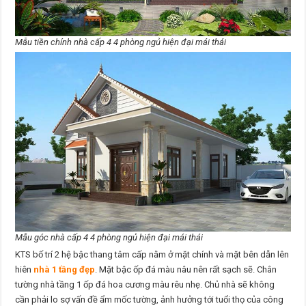
Mẫu tiền chính nhà cấp 4 4 phòng ngủ hiện đại mái thái
Mẫu góc nhà cấp 4 4 phòng ngủ hiện đại mái thái
KTS bố trí 2 hệ bậc thang tâm cấp nằm ở mặt chính và mặt bên dẫn lên
hiên
nhà 1 tầng đẹp
. Mặt bậc ốp đá màu nâu nên rất sạch sẽ. Chân
tường nhà tầng 1 ốp đá hoa cương màu rêu nhẹ. Chủ nhà sẽ không
cần phải lo sợ vấn đề ẩm mốc tường, ảnh hưởng tới tuổi thọ của công