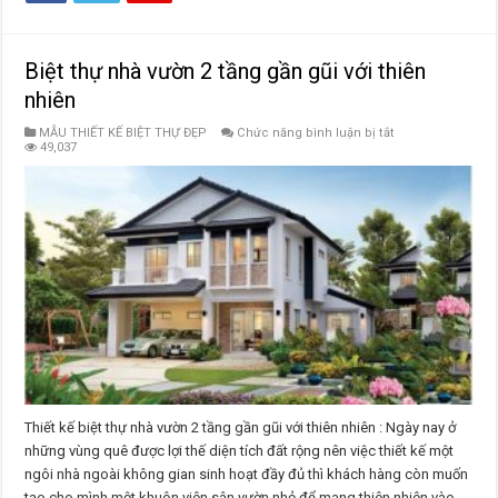
Biệt thự nhà vườn 2 tầng gần gũi với thiên
nhiên
ở
MẪU THIẾT KẾ BIỆT THỰ ĐẸP
Chức năng bình luận bị tắt
Biệt
49,037
thự
nhà
vườn
2
tầng
gần
gũi
với
thiên
nhiên
Thiết kế biệt thự nhà vườn 2 tầng gần gũi với thiên nhiên : Ngày nay ở
những vùng quê được lợi thế diện tích đất rộng nên việc thiết kế một
ngôi nhà ngoài không gian sinh hoạt đầy đủ thì khách hàng còn muốn
tạo cho mình một khuôn viên sân vườn nhỏ để mang thiên nhiên vào