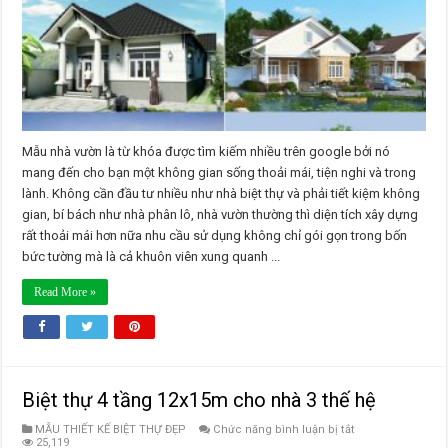
dạng
Mẫu nhà vườn là từ khóa được tìm kiếm nhiều trên google bởi nó
mang đến cho bạn một không gian sống thoải mái, tiện nghi và trong
lành. Không cần đầu tư nhiều như nhà biệt thự và phải tiết kiệm không
gian, bí bách như nhà phân lô, nhà vườn thường thì diện tích xây dựng
rất thoải mái hơn nữa nhu cầu sử dụng không chỉ gói gọn trong bốn
bức tường mà là cả khuôn viên xung quanh ...
Read More »
Biệt thự 4 tầng 12x15m cho nhà 3 thế hệ
ở
MẪU THIẾT KẾ BIỆT THỰ ĐẸP
Chức năng bình luận bị tắt
Biệt
25,119