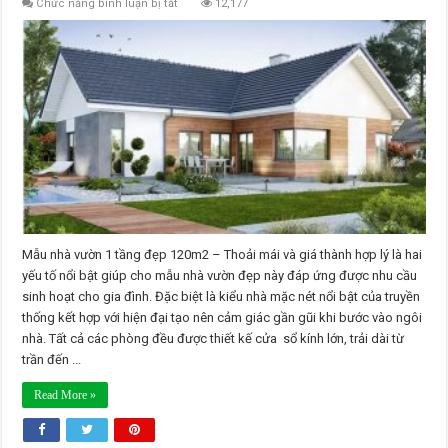
ở
Chức năng bình luận bị tắt
12,177
Mẫu
nhà
vườn
1
tầng
đẹp
120m2
Mẫu nhà vườn 1 tầng đẹp 120m2 – Thoải mái và giá thành hợp lý là hai
yếu tố nổi bật giúp cho mẫu nhà vườn đẹp này đáp ứng được nhu cầu
sinh hoạt cho gia đình. Đặc biệt là kiểu nhà mặc nét nổi bật của truyền
thống kết hợp với hiện đại tạo nên cảm giác gần gũi khi bước vào ngôi
nhà. Tất cả các phòng đều được thiết kế cửa sổ kính lớn, trải dài từ
trần đến ...
Read More »