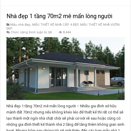
Nhà đẹp 1 tầng 70m2 mê mẩn lòng người
Mẫu nhà đẹp
,
MẪU THIẾT KẾ NHÀ CẤP 4 ĐẸP
,
MẪU THIẾT KẾ NHÀ VƯỜN
ĐẸP
ở
Chức năng bình luận bị tắt
8,444
Nhà
đẹp
1
tầng
70m2
mê
mẩn
lòng
người
Nhà đẹp 1 tầng 70m2 mê mẩn lòng người – Nhiều gia đình sở hữu
mảnh đất 70m2 nhưng nếu không khéo léo để thiết kế thì rất có thể sẽ
tạo thành một ngôi nhà chật chội sẽ phải cơ nới về sau hoặc cũng có
những gia đình thiết kế thành nhà 2 tầng để tăng thêm không gian sinh
hoạt. Nhưng hôm nay chúng tôi sẽ giới thiệu đến các bạn mẫu nhà 1