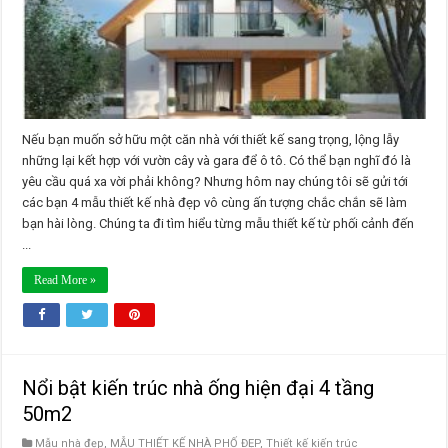
tượng
kiểu
nhà
vườn
Nếu bạn muốn sở hữu một căn nhà với thiết kế sang trọng, lộng lẫy
những lại kết hợp với vườn cây và gara để ô tô. Có thể bạn nghĩ đó là
yêu cầu quá xa vời phải không? Nhưng hôm nay chúng tôi sẽ gửi tới
các bạn 4 mẫu thiết kế nhà đẹp vô cùng ấn tượng chắc chắn sẽ làm
bạn hài lòng. Chúng ta đi tìm hiểu từng mẫu thiết kế từ phối cảnh đến
...
Read More »
Nổi bật kiến trúc nhà ống hiện đại 4 tầng
50m2
Mẫu nhà đẹp
,
MẪU THIẾT KẾ NHÀ PHỐ ĐẸP
,
Thiết kế kiến trúc