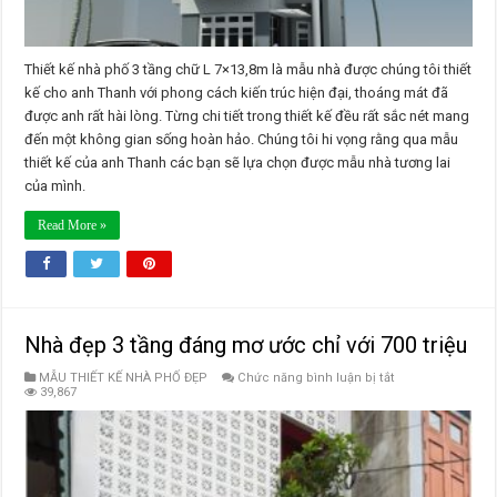
Thiết kế nhà phố 3 tầng chữ L 7×13,8m là mẫu nhà được chúng tôi thiết
kế cho anh Thanh với phong cách kiến trúc hiện đại, thoáng mát đã
được anh rất hài lòng. Từng chi tiết trong thiết kế đều rất sắc nét mang
đến một không gian sống hoàn hảo. Chúng tôi hi vọng rằng qua mẫu
thiết kế của anh Thanh các bạn sẽ lựa chọn được mẫu nhà tương lai
của mình.
Read More »
Nhà đẹp 3 tầng đáng mơ ước chỉ với 700 triệu
ở
MẪU THIẾT KẾ NHÀ PHỐ ĐẸP
Chức năng bình luận bị tắt
Nhà
39,867
đẹp
3
tầng
đáng
mơ
ước
chỉ