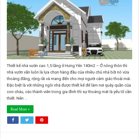
1,5
tầng
ở
Hưng
Yên
140m2
Thiết kế nhà vườn cao 1,5 tầng ở Hưng Yên 140m2 – Ở nông thôn thì
nhà vườn vẫn luôn là lựa chọn hàng đầu của nhiều chủ nhà bởi nó vừa
thoáng đãng, rộng rãi và mang đến cho mọi người cảm giác thoải mái.
Đặc biệt là với những ngôi nhà được thiết kế để làm nơi quây quần của
con cháu, các thành viên trong gia đình thì sự thoáng mát là yếu tố cần
thiết. Nên ...
Read More »