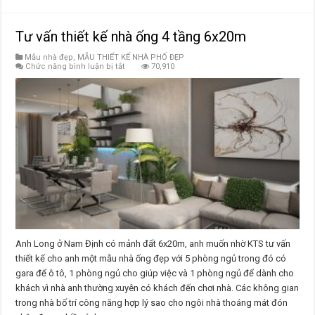
Tư vấn thiết kế nhà ống 4 tầng 6x20m
Mẫu nhà đẹp
,
MẪU THIẾT KẾ NHÀ PHỐ ĐẸP
ở
Chức năng bình luận bị tắt
70,910
Tư
vấn
thiết
kế
nhà
ống
4
tầng
6x20m
Anh Long ở Nam Định có mảnh đất 6x20m, anh muốn nhờ KTS tư vấn
thiết kế cho anh một mẫu nhà ống đẹp với 5 phòng ngủ trong đó có
gara để ô tô, 1 phòng ngủ cho giúp việc và 1 phòng ngủ để dành cho
khách vì nhà anh thường xuyên có khách đến chơi nhà. Các không gian
trong nhà bố trí công năng hợp lý sao cho ngôi nhà thoáng mát đón