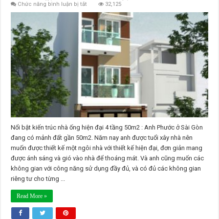
ở
Chức năng bình luận bị tắt
32,125
Nổi
bật
kiến
trúc
nhà
ống
hiện
đại
4
tầng
50m2
Nổi bật kiến trúc nhà ống hiện đại 4 tầng 50m2 : Anh Phước ở Sài Gòn
đang có mảnh đất gần 50m2. Năm nay anh được tuổi xây nhà nên
muốn được thiết kế một ngôi nhà với thiết kế hiện đại, đơn giản mang
được ánh sáng và gió vào nhà để thoáng mát. Và anh cũng muốn các
không gian với công năng sử dụng đầy đủ, và có đủ các không gian
riêng tư cho từng ...
Read More »