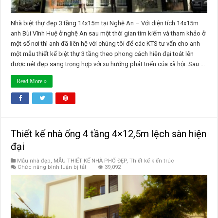
Nhà biệt thự đẹp 3 tầng 14x15m tại Nghệ An – Với diện tích 14x15m
anh Bùi Vĩnh Huệ ở nghệ An sau một thời gian tìm kiếm và tham khảo ở
một số nơi thì anh đã liên hệ với chúng tôi để các KTS tư vấn cho anh
một mẫu thiết kế biệt thự 3 tầng theo phong cách hiện đại toát lên
được nét đẹp sang trọng hợp với xu hướng phát triển của xã hội. Sau ...
Read More »
Thiết kế nhà ống 4 tầng 4×12,5m lệch sàn hiện
đại
Mẫu nhà đẹp
,
MẪU THIẾT KẾ NHÀ PHỐ ĐẸP
,
Thiết kế kiến trúc
ở
Chức năng bình luận bị tắt
39,092
Thiết
kế
nhà
ống
4
tầng
4×12,5m
lệch