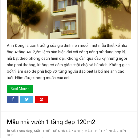
sàn
hiện
đại
Anh Đông là con trưởng của gia đình nên muốn một mẫu thiết kế nhà
ống 4 tầng 4×12,5m lệch sàn hiện đại với công năng sử dụng hợp lý,
nổi bật theo phong cách hiện đại. Không cần quá cầu kỳ nhưng ngôi
nhà phải thoáng, không có cảm giác chật chội và bí bách. Không gian
bố trí làm sao để phù hợp với từng người đặc biệt là bố mẹ anh cao
tuổi. Nắm được mong muốn của anh ...
Read More »
Mẫu nhà vườn 1 tầng đẹp 120m2
Mẫu nhà đẹp
,
MẪU THIẾT KẾ NHÀ CẤP 4 ĐẸP
,
MẪU THIẾT KẾ NHÀ VƯỜN
ĐẸP