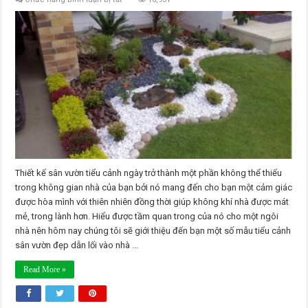
Tiểu
cảnh
sân
vườn
đẹp
dẫn
lối
vào
nhà
bạn
Thiết kế sân vườn tiểu cảnh ngày trở thành một phần không thể thiếu
trong không gian nhà của bạn bởi nó mang đến cho bạn một cảm giác
được hòa mình với thiên nhiên đồng thời giúp không khí nhà được mát
mẻ, trong lành hơn. Hiểu được tầm quan trong của nó cho một ngôi
nhà nên hôm nay chúng tôi sẽ giới thiệu đến bạn một số mẫu tiểu cảnh
sân vườn đẹp dẫn lối vào nhà ...
Read More »