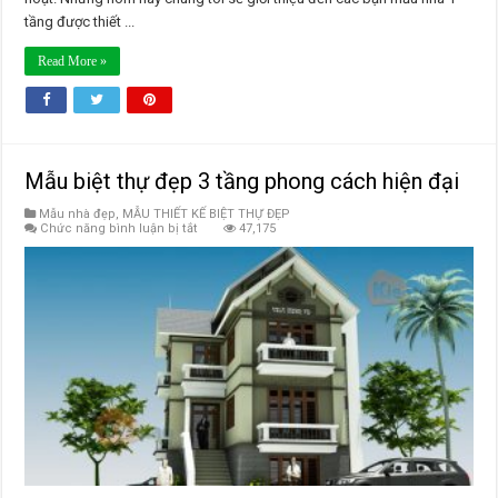
tầng được thiết ...
Read More »
Mẫu biệt thự đẹp 3 tầng phong cách hiện đại
Mẫu nhà đẹp
,
MẪU THIẾT KẾ BIỆT THỰ ĐẸP
ở
Chức năng bình luận bị tắt
47,175
Mẫu
biệt
thự
đẹp
3
tầng
phong
cách
hiện
đại