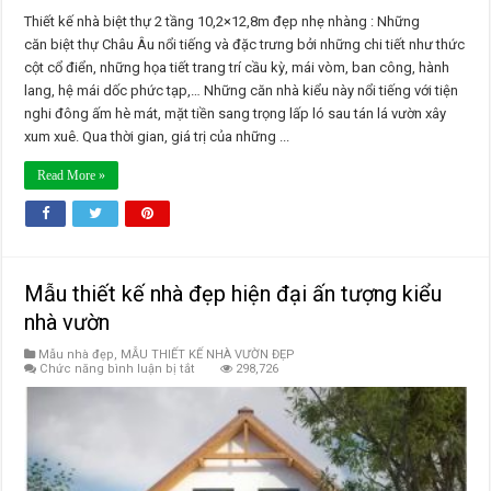
Thiết kế nhà biệt thự 2 tầng 10,2×12,8m đẹp nhẹ nhàng : Những
căn biệt thự Châu Âu nổi tiếng và đặc trưng bởi những chi tiết như thức
cột cổ điển, những họa tiết trang trí cầu kỳ, mái vòm, ban công, hành
lang, hệ mái dốc phức tạp,… Những căn nhà kiểu này nổi tiếng với tiện
nghi đông ấm hè mát, mặt tiền sang trọng lấp ló sau tán lá vườn xây
xum xuê. Qua thời gian, giá trị của những ...
Read More »
Mẫu thiết kế nhà đẹp hiện đại ấn tượng kiểu
nhà vườn
Mẫu nhà đẹp
,
MẪU THIẾT KẾ NHÀ VƯỜN ĐẸP
ở
Chức năng bình luận bị tắt
298,726
Mẫu
thiết
kế
nhà
đẹp
hiện
đại
ấn