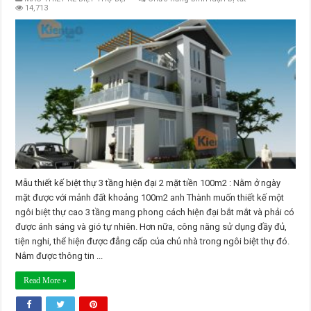
Biệt
14,713
thự
3
tầng
hiện
đại
2
mặt
tiền
100m2
Mẫu thiết kế biệt thự 3 tầng hiện đại 2 mặt tiền 100m2 : Nằm ở ngày
mặt được với mảnh đất khoảng 100m2 anh Thành muốn thiết kế một
ngôi biệt thự cao 3 tầng mang phong cách hiện đại bắt mắt và phải có
được ánh sáng và gió tự nhiên. Hơn nữa, công năng sử dụng đầy đủ,
tiện nghi, thể hiện được đẳng cấp của chủ nhà trong ngôi biệt thự đó.
Nắm được thông tin ...
Read More »