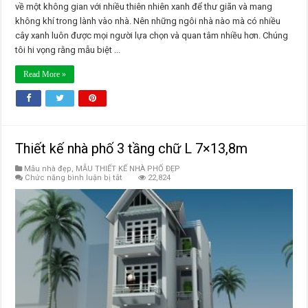
về một không gian với nhiều thiên nhiên xanh để thư giãn và mang
không khí trong lành vào nhà. Nên những ngôi nhà nào mà có nhiều
cây xanh luôn được mọi người lựa chọn và quan tâm nhiều hơn. Chúng
tôi hi vọng rằng mẫu biệt ...
Read More »
Thiết kế nhà phố 3 tầng chữ L 7×13,8m
Mẫu nhà đẹp
,
MẪU THIẾT KẾ NHÀ PHỐ ĐẸP
ở
Chức năng bình luận bị tắt
22,824
Thiết
kế
nhà
phố
3
tầng
chữ
L
7×13,8m