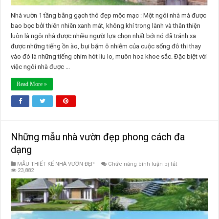
Nhà vườn 1 tầng bằng gạch thô đẹp mộc mạc : Một ngôi nhà mà được
bao bọc bởi thiên nhiên xanh mát, không khí trong lành và thân thiện
luôn là ngôi nhà được nhiều người lựa chọn nhất bởi nó đã tránh xa
được những tiếng ồn ào, bụi bặm ô nhiễm của cuộc sống đô thị thay
vào đó là những tiếng chim hót líu lo, muôn hoa khoe sắc. Đặc biệt với
việc ngôi nhà được ...
Read More »
Những mẫu nhà vườn đẹp phong cách đa
dạng
ở
MẪU THIẾT KẾ NHÀ VƯỜN ĐẸP
Chức năng bình luận bị tắt
Những
23,882
mẫu
nhà
vườn
đẹp
phong
cách
đa