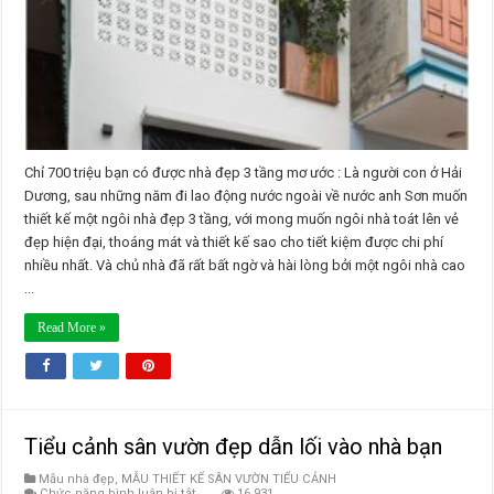
với
700
triệu
Chỉ 700 triệu bạn có được nhà đẹp 3 tầng mơ ước : Là người con ở Hải
Dương, sau những năm đi lao động nước ngoài về nước anh Sơn muốn
thiết kế một ngôi nhà đẹp 3 tầng, với mong muốn ngôi nhà toát lên vẻ
đẹp hiện đại, thoáng mát và thiết kế sao cho tiết kiệm được chi phí
nhiều nhất. Và chủ nhà đã rất bất ngờ và hài lòng bởi một ngôi nhà cao
...
Read More »
Tiểu cảnh sân vườn đẹp dẫn lối vào nhà bạn
Mẫu nhà đẹp
,
MẪU THIẾT KẾ SÂN VƯỜN TIỂU CẢNH
ở
Chức năng bình luận bị tắt
16,931