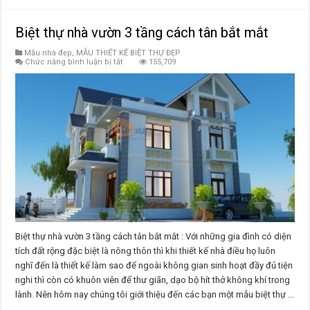
Biệt thự nhà vườn 3 tầng cách tân bắt mắt
Mẫu nhà đẹp
,
MẪU THIẾT KẾ BIỆT THỰ ĐẸP
ở
Chức năng bình luận bị tắt
155,709
Biệt
thự
nhà
vườn
3
tầng
cách
tân
bắt
mắt
Biệt thự nhà vườn 3 tầng cách tân bắt mắt : Với những gia đình có diện
tích đất rộng đặc biệt là nông thôn thì khi thiết kế nhà điều họ luôn
nghĩ đến là thiết kế làm sao để ngoài không gian sinh hoạt đầy đủ tiện
nghi thì còn có khuôn viên để thư giãn, dạo bộ hít thở không khí trong
lành. Nên hôm nay chúng tôi giới thiệu đến các bạn một mẫu biệt thự ...