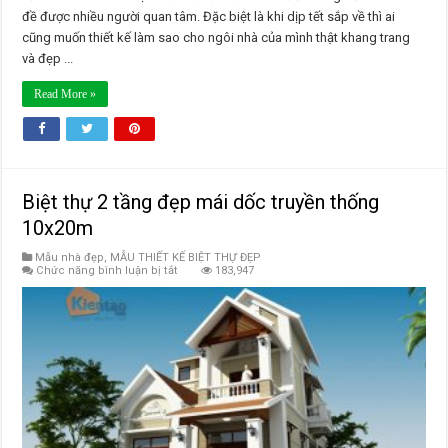
đề được nhiều người quan tâm. Đặc biệt là khi dịp tết sắp về thì ai
cũng muốn thiết kế làm sao cho ngôi nhà của mình thật khang trang
và đẹp ...
Read More »
Biệt thự 2 tầng đẹp mái dốc truyền thống
10x20m
Mẫu nhà đẹp
,
MẪU THIẾT KẾ BIỆT THỰ ĐẸP
ở
Chức năng bình luận bị tắt
183,947
Biệt
thự
2
tầng
đẹp
mái
dốc
truyền
thống
10x20m