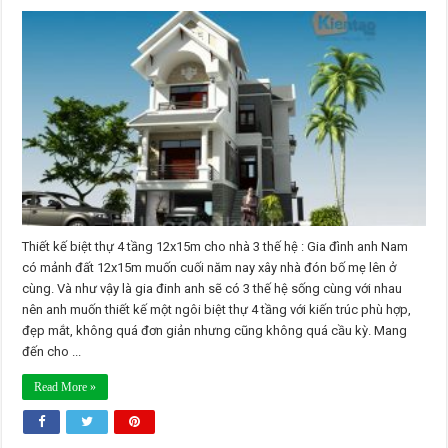
thự
4
tầng
12x15m
cho
nhà
3
thế
hệ
Thiết kế biệt thự 4 tầng 12x15m cho nhà 3 thế hệ : Gia đình anh Nam
có mảnh đất 12x15m muốn cuối năm nay xây nhà đón bố mẹ lên ở
cùng. Và như vậy là gia đinh anh sẽ có 3 thế hệ sống cùng với nhau
nên anh muốn thiết kế một ngôi biệt thự 4 tầng với kiến trúc phù hợp,
đẹp mắt, không quá đơn giản nhưng cũng không quá cầu kỳ. Mang
đến cho ...
Read More »