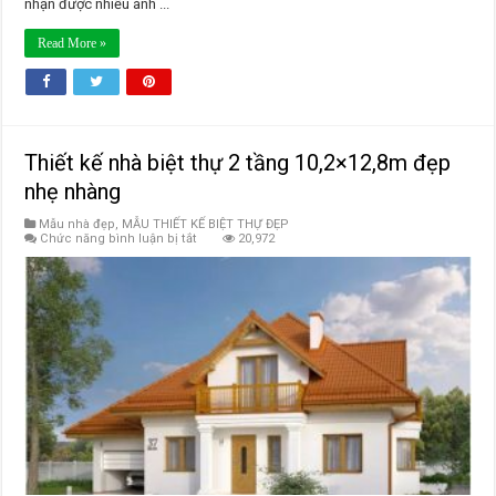
nhận được nhiều ánh ...
Read More »
Thiết kế nhà biệt thự 2 tầng 10,2×12,8m đẹp
nhẹ nhàng
Mẫu nhà đẹp
,
MẪU THIẾT KẾ BIỆT THỰ ĐẸP
ở
Chức năng bình luận bị tắt
20,972
Thiết
kế
nhà
biệt
thự
2
tầng
10,2×12,8m
đẹp
nhẹ
nhàng