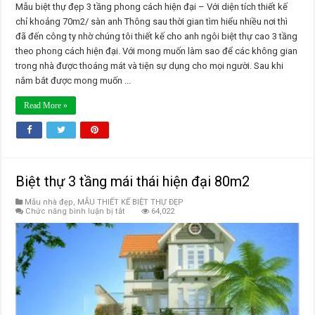
Mẫu biệt thự đẹp 3 tầng phong cách hiện đại – Với diện tích thiết kế
chỉ khoảng 70m2/ sàn anh Thông sau thời gian tìm hiểu nhiều nơi thì
đã đến công ty nhờ chúng tôi thiết kế cho anh ngôi biệt thự cao 3 tầng
theo phong cách hiện đại. Với mong muốn làm sao để các không gian
trong nhà được thoáng mát và tiện sự dụng cho mọi người. Sau khi
nắm bắt được mong muốn ...
Read More »
Biệt thự 3 tầng mái thái hiện đại 80m2
Mẫu nhà đẹp
,
MẪU THIẾT KẾ BIỆT THỰ ĐẸP
ở
Chức năng bình luận bị tắt
64,022
Biệt
thự
3
tầng
mái
thái
hiện
đại
80m2