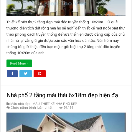
Thiết kế biệt thự 2 tầng đẹp mái dốc truyền thống 10x20m – Ở quê
thường diện tích đất rộng nên họ sẽ nghĩ đến thiết kế một ngôi biệt thự
theo phong cách truyền thống để vừa thể hiện được đẳng cấp của chủ
nhà mà lại vẫn giữ gìn được bản sắc văn hóa dân tộc. Nên hôm nay
chúng tôi giới thiệu đến bạn một ngôi biệt thự 2 tầng mái dốc truyền
thống 10x20m của anh ...
Read More »
Nhà phố 2 tầng mái thái 6x18m đẹp hiện đại
Mẫu nhà đẹp
,
MẪU THIẾT KẾ NHÀ PHỐ ĐẸP
ở
Chức năng bình luận bị tắt
29,134
Nhà
phố
2
tầng
mái
thái