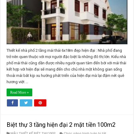
6x18m
đẹp
hiện
đại
Thiết kế nhà phố 2 tầng mái thái 6x18m đẹp hiện đại : Nhà phố đang
trở nên quen thuộc với mọi người đặc biệt là những đô thị lớn. Kiểu nhà
phố mái thái cũng dần được nhiều người quan tâm đến bới với mái thái
kết hợp với hiện đại sẽ mang đến cho chủ nhà một không gian sống
thoải mái bắt kịp xu hướng phát triển của hiện đại mà lại đậm nét quê
hương việt ...
Read More »
Biệt thự 3 tầng hiện đại 2 mặt tiền 100m2
ở
MẪU THIẾT KẾ BIỆT THỰ ĐẸP
Chức năng bình luận bị tắt