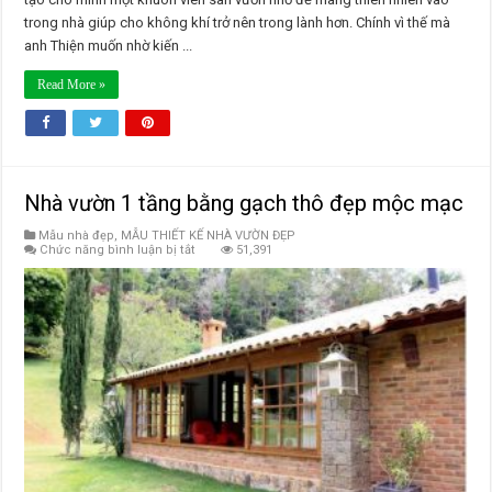
trong nhà giúp cho không khí trở nên trong lành hơn. Chính vì thế mà
anh Thiện muốn nhờ kiến ...
Read More »
Nhà vườn 1 tầng bằng gạch thô đẹp mộc mạc
Mẫu nhà đẹp
,
MẪU THIẾT KẾ NHÀ VƯỜN ĐẸP
ở
Chức năng bình luận bị tắt
51,391
Nhà
vườn
1
tầng
bằng
gạch
thô
đẹp
mộc
mạc