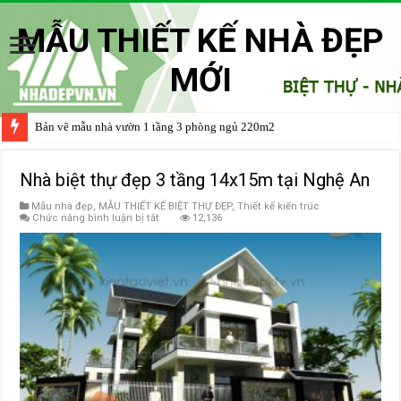
MẪU THIẾT KẾ NHÀ ĐẸP
MỚI
Một số mẫu nhà vườn đẹp 1 tầng giá rẻ bạn nên tham khảo
Nhà biệt thự đẹp 3 tầng 14x15m tại Nghệ An
Mẫu nhà đẹp
,
MẪU THIẾT KẾ BIỆT THỰ ĐẸP
,
Thiết kế kiến trúc
ở
Chức năng bình luận bị tắt
12,136
Nhà
biệt
thự
đẹp
3
tầng
14x15m
tại
Nghệ
An