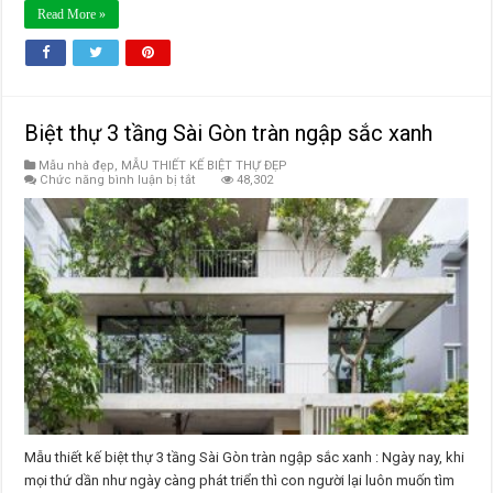
Read More »
Biệt thự 3 tầng Sài Gòn tràn ngập sắc xanh
Mẫu nhà đẹp
,
MẪU THIẾT KẾ BIỆT THỰ ĐẸP
ở
Chức năng bình luận bị tắt
48,302
Biệt
thự
3
tầng
Sài
Gòn
tràn
ngập
sắc
xanh
Mẫu thiết kế biệt thự 3 tầng Sài Gòn tràn ngập sắc xanh : Ngày nay, khi
mọi thứ dần như ngày càng phát triển thì con người lại luôn muốn tìm