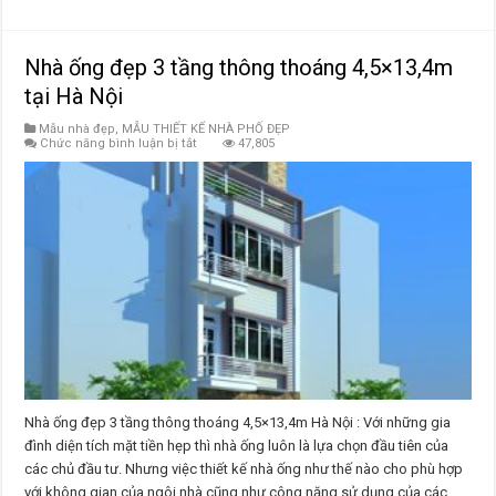
Nhà ống đẹp 3 tầng thông thoáng 4,5×13,4m
tại Hà Nội
Mẫu nhà đẹp
,
MẪU THIẾT KẾ NHÀ PHỐ ĐẸP
ở
Chức năng bình luận bị tắt
47,805
Nhà
ống
đẹp
3
tầng
thông
thoáng
4,5×13,4m
tại
Hà
Nội
Nhà ống đẹp 3 tầng thông thoáng 4,5×13,4m Hà Nội : Với những gia
đình diện tích mặt tiền hẹp thì nhà ống luôn là lựa chọn đầu tiên của
các chủ đầu tư. Nhưng việc thiết kế nhà ống như thế nào cho phù hợp
với không gian của ngôi nhà cũng như công năng sử dụng của các