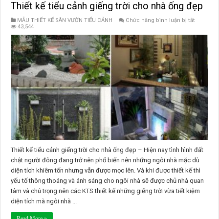
Thiết kế tiểu cảnh giếng trời cho nhà ống đẹp
ở
MẪU THIẾT KẾ SÂN VƯỜN TIỂU CẢNH
Chức năng bình luận bị tắt
Thiết
43,544
kế
tiểu
cảnh
giếng
trời
cho
nhà
ống
đẹp
Thiết kế tiểu cảnh giếng trời cho nhà ống đẹp – Hiện nay tình hình đất
chật người đông đang trở nên phổ biến nên những ngôi nhà mặc dù
diện tích khiêm tốn nhưng vẫn được mọc lên. Và khi được thiết kế thì
yếu tố thông thoáng và ánh sáng cho ngôi nhà sẽ được chủ nhà quan
tâm và chú trọng nên các KTS thiết kế những giếng trời vừa tiết kiệm
diện tích mà ngôi nhà ...
Read More »