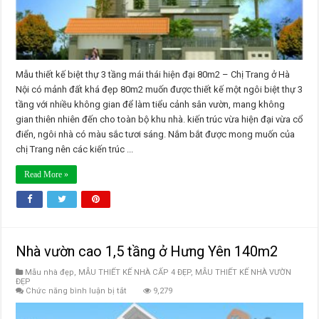
Mẫu thiết kế biệt thự 3 tầng mái thái hiện đại 80m2 – Chị Trang ở Hà
Nội có mảnh đất khá đẹp 80m2 muốn được thiết kế một ngôi biệt thự 3
tầng với nhiều không gian để làm tiểu cảnh sân vườn, mang không
gian thiên nhiên đến cho toàn bộ khu nhà. kiến trúc vừa hiện đại vừa cổ
điển, ngôi nhà có màu sắc tươi sáng. Nắm bắt được mong muốn của
chị Trang nên các kiến trúc ...
Read More »
Nhà vườn cao 1,5 tầng ở Hưng Yên 140m2
Mẫu nhà đẹp
,
MẪU THIẾT KẾ NHÀ CẤP 4 ĐẸP
,
MẪU THIẾT KẾ NHÀ VƯỜN
ĐẸP
ở
Chức năng bình luận bị tắt
9,279
Nhà
vườn
cao