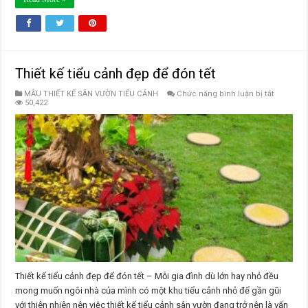
Thiết kế tiểu cảnh đẹp để đón tết
ở
MẪU THIẾT KẾ SÂN VƯỜN TIỂU CẢNH
Chức năng bình luận bị tắt
Thiết
50,422
kế
tiểu
cảnh
đẹp
để
đón
tết
Thiết kế tiểu cảnh đẹp để đón tết – Mỗi gia đình dù lớn hay nhỏ đều
mong muốn ngôi nhà của mình có một khu tiểu cảnh nhỏ để gần gũi
với thiên nhiên nên việc thiết kế tiểu cảnh sân vườn đang trở nên là vấn